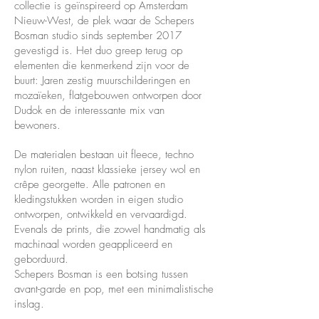
collectie is geïnspireerd op Amsterdam
Nieuw-West, de plek waar de Schepers
Bosman studio sinds september 2017
gevestigd is. Het duo greep terug op
elementen die kenmerkend zijn voor de
buurt: Jaren zestig muurschilderingen en
mozaïeken, flatgebouwen ontworpen door
Dudok en de interessante mix van
bewoners.
De materialen bestaan uit fleece, techno
nylon ruiten, naast klassieke jersey wol en
crêpe georgette. Alle patronen en
kledingstukken worden in eigen studio
ontworpen, ontwikkeld en vervaardigd.
Evenals de prints, die zowel handmatig als
machinaal worden geappliceerd en
geborduurd.
Schepers Bosman is een botsing tussen
avant-garde en pop, met een minimalistische
inslag.