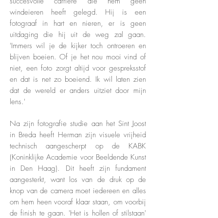
succesvolle carrière die hem geen
windeieren heeft gelegd. Hij is een
fotograaf in hart en nieren, er is geen
uitdaging die hij uit de weg zal gaan.
'Immers wil je de kijker toch ontroeren en
blijven boeien. Of je het nou mooi vind of
niet, een foto zorgt altijd voor gespreksstof
en dat is net zo boeiend. Ik wil laten zien
dat de wereld er anders uitziet door mijn
lens.'
Na zijn fotografie studie aan het Sint Joost
in Breda heeft Herman zijn visuele vrijheid
technisch aangescherpt op de KABK
(Koninklijke Academie voor Beeldende Kunst
in Den Haag). Dit heeft zijn fundament
aangesterkt, want los van de druk op de
knop van de camera moet iedereen en alles
om hem heen vooraf klaar staan, om voorbij
de finish te gaan. 'Het is hollen of stilstaan'