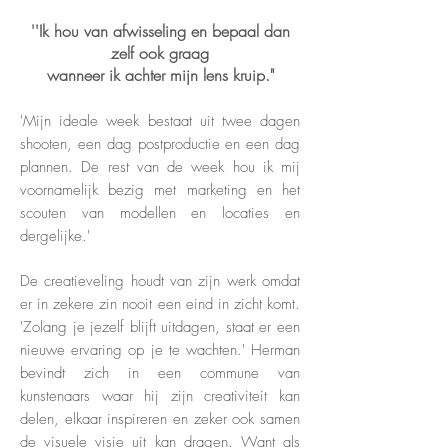
''Ik hou van afwisseling en bepaal dan
zelf ook graag
wanneer ik achter mijn lens kruip."
'Mijn ideale week bestaat uit twee dagen
shooten, een dag postproductie en een dag
plannen. De rest van de week hou ik mij
voornamelijk bezig met marketing en het
scouten van modellen en locaties en
dergelijke.'
De creatieveling houdt van zijn werk omdat
er in zekere zin nooit een eind in zicht komt.
'Zolang je jezelf blijft uitdagen, staat er een
nieuwe ervaring op je te wachten.'
Herman
bevindt zich in een commune van
kunstenaars waar hij zijn creativiteit kan
delen, elkaar inspireren en zeker ook samen
de visuele visie uit kan dragen. Want als