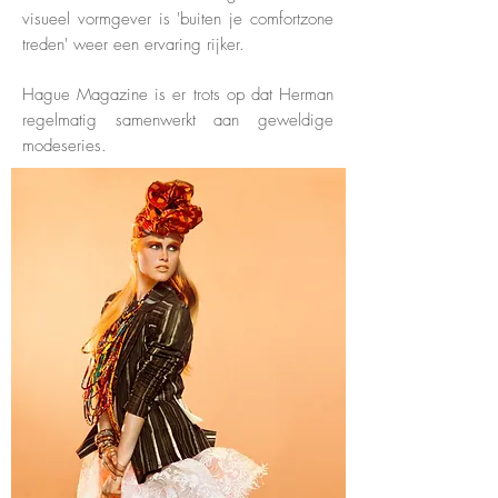
visueel vormgever is 'buiten je comfortzone
treden' weer een ervaring rijker.
Hague Magazine is er trots op dat Herman
regelmatig samenwerkt aan geweldige
modeseries.