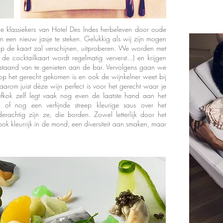
de klassiekers van Hotel Des Indes herbeleven door oude
n een nieuw jasje te steken. Gelukkig als wij zijn mogen
op de kaart zal verschijnen, uitproberen. We worden met
de cocktailkaart wordt regelmatig ververst...) en krijgen
staand van te genieten aan de bar. Vervolgens gaan we
j op het gerecht gekomen is en ook de wijnkelner weet bij
arom juist déze wijn perfect is voor het gerecht waar je
efkok zelf legt vaak nog even de laatste hand aan het
en of nog een verfijnde streep kleurige saus over het
derachtig zijn ze, die borden. Zowel letterlijk door het
ook kleurrijk in de mond; een diversiteit aan smaken, maar