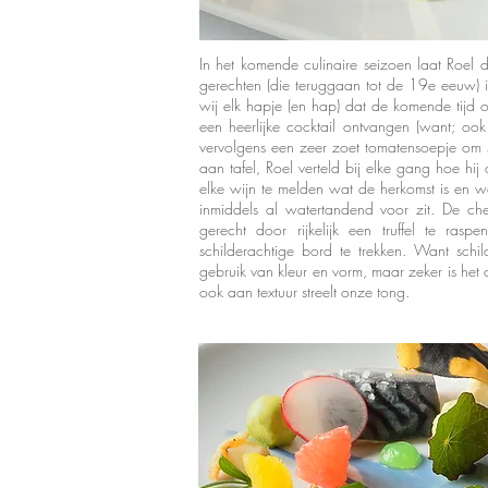
In het komende culinaire seizoen laat Roel 
gerechten (die teruggaan tot de 19e eeuw) i
wij elk hapje (en hap) dat de komende tijd 
een heerlijke cocktail ontvangen (want; ook 
vervolgens een zeer zoet tomatensoepje om 
aan tafel, Roel verteld bij elke gang hoe hi
elke wijn te melden wat de herkomst is en wa
inmiddels al watertandend voor zit. De ch
gerecht door rijkelijk een truffel te rasp
schilderachtige bord te trekken. Want schil
gebruik van kleur en vorm, maar zeker is het 
ook aan textuur streelt onze tong.