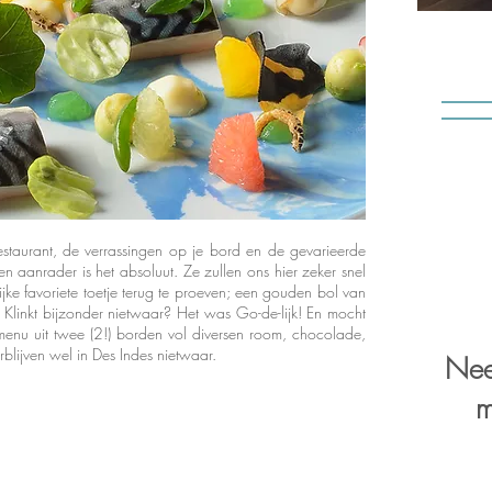
 restaurant, de verrassingen op je bord en de gevarieerde
en aanrader is het absoluut. Ze zullen ons hier zeker snel
jke favoriete toetje terug te proeven; een gouden bol van
 Klinkt bijzonder nietwaar? Het was Go-de-lijk! En mocht
it menu uit twee (2!) borden vol diversen room, chocolade,
rblijven wel in Des Indes nietwaar.
Nee
m