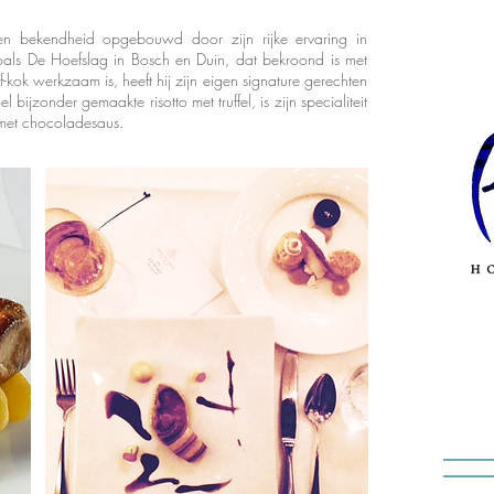
ren bekendheid opgebouwd door zijn rijke ervaring in
oals De Hoefslag in Bosch en Duin, dat bekroond is met
f-kok werkzaam is, heeft hij zijn eigen signature gerechten
jzonder gemaakte risotto met truffel, is zijn specialiteit
 met chocoladesaus.