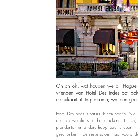
Oh oh oh, wat houden we bij Hague M
vrienden van Hotel Des Indes dat o
menukaart uit te proberen; wat een geno
Hotel Des Indes is natuurlijk een begrip. Nie
de hele wereld is dit hotel bekend. Prince
presidenten en andere hoogheden sliepen in 
geschonken in de sjieke salon, maar vooral d