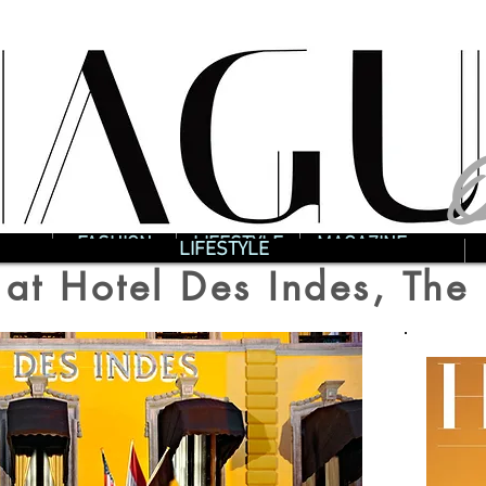
O
O
FASHION
LIFESTYLE
MAGAZINE
LIFESTYLE
 at Hotel Des Indes, Th