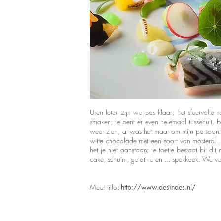
Uren later zijn we pas klaar; het sfeervolle
smaken; je bent er even helemaal tussenuit. E
weer zien, al was het maar om mijn persoonli
witte chocolade met een soort van mosterd...
het je niet aanstaan; je toetje bestaat bij d
cake, schuim, gelatine en ... spekkoek. We ve
Meer info:
http://www.desindes.nl/