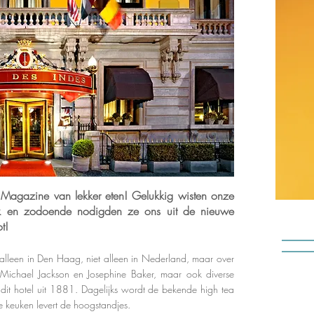
agazine van lekker eten! Gelukkig wisten onze
ok en zodoende nodigden ze ons uit de nieuwe
t!
t alleen in Den Haag, niet alleen in Nederland, maar over
, Michael Jackson en Josephine Baker, maar ook diverse
dit hotel uit 1881. Dagelijks wordt de bekende high tea
e keuken levert de hoogstandjes.