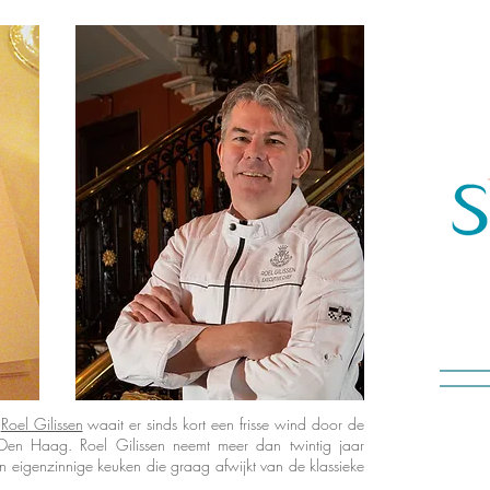
f
Roel Gilissen
waait er sinds kort een frisse wind door de
 Den Haag. Roel Gilissen neemt meer dan twintig jaar
n eigenzinnige keuken die graag afwijkt van de klassieke