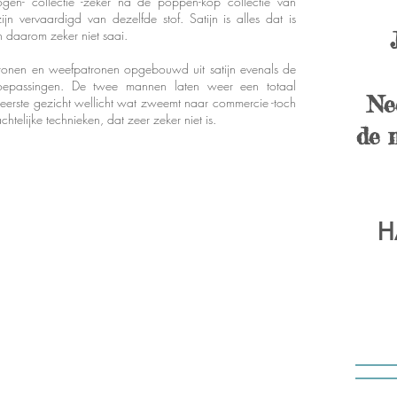
gen- collectie -zeker na de poppen-kop collectie van
jn vervaardigd van dezelfde stof. Satijn is alles dat is
n daarom zeker niet saai.
ronen en weefpatronen opgebouwd uit satijn evenals de
oepassingen. De twee mannen laten weer een totaal
Ne
 eerste gezicht wellicht wat zweemt naar commercie -toch
telijke technieken, dat zeer zeker niet is.
de 
H