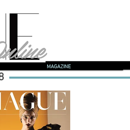
nline
nline
MAGAZINE
8