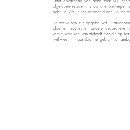
Het opvallende van deze -toch vrij ingeto
afgelopen seizoen-, is dat alle ontwerpen zi
gebruikt. Wel in een diversheid aan kleuren e
De ontwerpen zijn opgebouwd uit streeppat
bloemen, ruches en andere decoratieve t
vernieuwde kant van zichzelf zien die op het
wel weer...-, maar door het gebruik van ambach