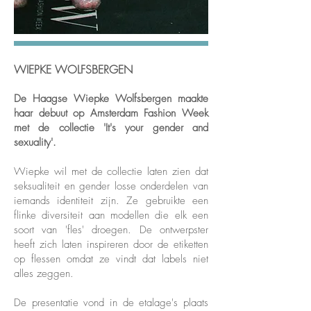
WIEPKE WOLFSBERGEN
De Haagse Wiepke Wolfsbergen maakte
haar debuut op Amsterdam Fashion Week
met de collectie 'It's your gender and
sexuality'.
Wiepke wil met de collectie laten zien dat
seksualiteit en gender losse onderdelen van
iemands identiteit zijn. Ze gebruikte een
flinke diversiteit aan modellen die elk een
soort van 'fles' droegen. De ontwerpster
heeft zich laten inspireren door de etiketten
op flessen omdat ze vindt dat labels niet
alles zeggen.
De presentatie vond in de etalage's plaats