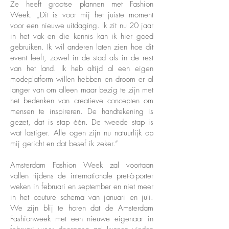
Ze heeft grootse plannen met Fashion
Week. „Dit is voor mij het juiste moment
voor een nieuwe uitdaging. Ik zit nu 20 jaar
in het vak en die kennis kan ik hier goed
gebruiken. Ik wil anderen laten zien hoe dit
event leeft, zowel in de stad als in de rest
van het land. Ik heb altijd al een eigen
modeplatform willen hebben en droom er al
langer van om alleen maar bezig te zijn met
het bedenken van creatieve concepten om
mensen te inspireren. De handtekening is
gezet, dat is stap één. De tweede stap is
wat lastiger. Alle ogen zijn nu natuurlijk op
mij gericht en dat besef ik zeker.”
Amsterdam Fashion Week zal voortaan
vallen tijdens de internationale pret-à-porter
weken in februari en september en niet meer
in het couture schema van januari en juli.
We zijn blij te horen dat de Amsterdam
Fashionweek met een nieuwe eigenaar in