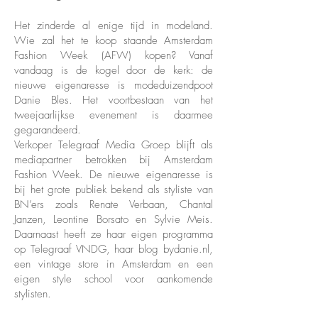
Het zinderde al enige tijd in modeland.
Wie zal het te koop staande Amsterdam
Fashion Week (AFW) kopen? Vanaf
vandaag is de kogel door de kerk: de
nieuwe eigenaresse is modeduizendpoot
Danie Bles. Het voortbestaan van het
tweejaarlijkse evenement is daarmee
gegarandeerd.
Verkoper Telegraaf Media Groep blijft als
mediapartner betrokken bij Amsterdam
Fashion Week. De nieuwe eigenaresse is
bij het grote publiek bekend als styliste van
BN’ers zoals Renate Verbaan, Chantal
Janzen, Leontine Borsato en Sylvie Meis.
Daarnaast heeft ze haar eigen programma
op Telegraaf VNDG, haar blog bydanie.nl,
een vintage store in Amsterdam en een
eigen style school voor aankomende
stylisten.