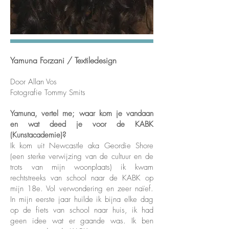
Yamuna Forzani / Textiledesign
Door Allan Vos
Fotografie Tommy Smits
Yamuna, vertel me; waar kom je vandaan
en wat deed je voor de KABK
(Kunstacademie)?
Ik kom uit Newcastle aka Geordie Shore
(een sterke verwijzing van de cultuur en de
trots van mijn woonplaats) ik kwam
rechtstreeks van school naar de KABK op
mijn 18e. Vol verwondering en zeer naïef.
In mijn eerste jaar huilde ik bijna elke dag
op de fiets van school naar huis, ik had
geen idee wat er gaande was. Ik ben