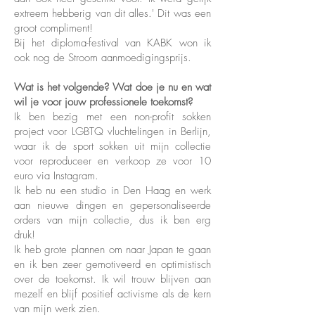
extreem hebberig van dit alles.' Dit was een
groot compliment!
Bij het diploma-festival van KABK won ik
ook nog de Stroom aanmoedigingsprijs.
Wat is het volgende? Wat doe je nu en wat
wil je voor jouw professionele toekomst?
Ik ben bezig met een non-profit sokken
project voor LGBTQ vluchtelingen in Berlijn,
waar ik de sport sokken uit mijn collectie
voor reproduceer en verkoop ze voor 10
euro via Instagram.
Ik heb nu een studio in Den Haag en werk
aan nieuwe dingen en gepersonaliseerde
orders van mijn collectie, dus ik ben erg
druk!
Ik heb grote plannen om naar Japan te gaan
en ik ben zeer gemotiveerd en optimistisch
over de toekomst. Ik wil trouw blijven aan
mezelf en blijf positief activisme als de kern
van mijn werk zien.