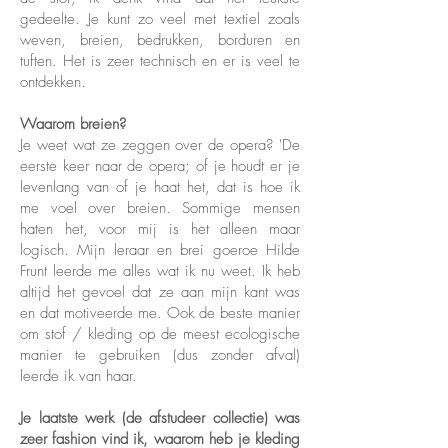
gedeelte. Je kunt zo veel met textiel zoals
weven, breien, bedrukken, borduren en
tuften. Het is zeer technisch en er is veel te
ontdekken.
Waarom breien?
Je weet wat ze zeggen over de opera? 'De
eerste keer naar de opera; of je houdt er je
levenlang van of je haat het, dat is hoe ik
me voel over breien. Sommige mensen
haten het, voor mij is het alleen maar
logisch. Mijn leraar en brei goeroe Hilde
Frunt leerde me alles wat ik nu weet. Ik heb
altijd het gevoel dat ze aan mijn kant was
en dat motiveerde me. Ook de beste manier
om stof / kleding op de meest ecologische
manier te gebruiken (dus zonder afval)
leerde ik van haar.
Je laatste werk (de afstudeer collectie) was
zeer fashion vind ik, waarom heb je kleding