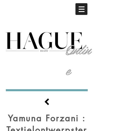
Onlin
e
Yamuna Forzani :
Textielontwerpster