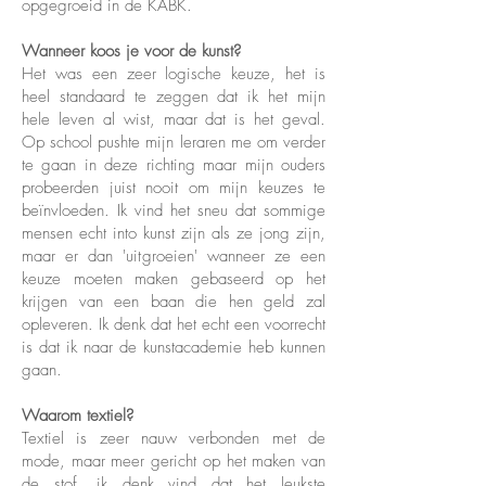
opgegroeid in de KABK.
Wanneer koos je voor de kunst?
Het was een zeer logische keuze, het is
heel standaard te zeggen dat ik het mijn
hele leven al wist, maar dat is het geval.
Op school pushte mijn leraren me om verder
te gaan in deze richting maar mijn ouders
probeerden juist nooit om mijn keuzes te
beïnvloeden. Ik vind het sneu dat sommige
mensen echt into kunst zijn als ze jong zijn,
maar er dan 'uitgroeien' wanneer ze een
keuze moeten maken gebaseerd op het
krijgen van een baan die hen geld zal
opleveren. Ik denk dat het echt een voorrecht
is dat ik naar de kunstacademie heb kunnen
gaan.
Waarom textiel?
Textiel is zeer nauw verbonden met de
mode, maar meer gericht op het maken van
de stof, ik denk vind dat het leukste