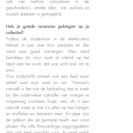
ook van fashion subculturen in de
geschiedenis, omdat alles, van politiek tot
muziek daaraan is gekoppeld.
Heb je goede recensies gekregen op je
collectie?
Tijdens de modeshow in de elektriciteits
fabriek in juni was mijn prestatie en die
werd zeer goed ontvangen. Men werd
betrokken bij mijn werk al zittend op het
tapijt aan het eind, dat was echt leuk om te
zien.
Vice (tijdschrift) schreef ook een heel mooi
artikel over mijn werk en zei: 'Yamuna's
catwalk is het niet de bedoeling dat je zoals
bij die ouderwetse catwalks van vroeger er
simpelweg overheen loopt, nee, dit is een
catwalk waar je met z'n allen op kan hangen
en knuffelen en bananen eten. En daar zijn
de pakken die ze gemaakt heeft, een soort
piloten- My Little Pony-achtige joggingpakken
dan ook heel geschikt voor. Ik werd gelijk