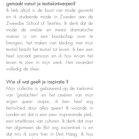
gemaakt vanuit je textielontwerpen?
Ik heb altijd in de buurt van mode gewerkt
en ik studeerde mode in Zweden aan de
Zweedse School of Textiles. Ik denk dat de
mode de snelste en meest dramatische
manier is om een boodschap over te
brengen, het maken van kleding met mijn
textiel bracht het textiel tot leven. Ik ben een
heel sociaal persoon en ik hou ervan het
leven te zien in mijn werk. Het verandert
volledig de sfeer.
Wie of wat geeft je inspiratie ?
Mijn collectie is gebaseerd op de toekomst
van 'geslachten' en het creëren van mijn
eigen queer utopie, ik ben heel erg
beïnvloed door alles queer! Ik woonde in
Londen en dat is een zeer inspirerende plek,
een smeltkroes van culturen. Ik denk dat over
het algemeen de Brit erg excentriek is en
dat mis ik soms hier in Den Haag. Ik hou