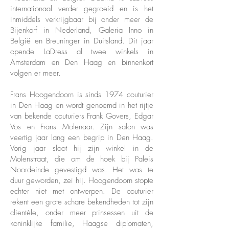
internationaal verder gegroeid en is het
inmiddels verkrijgbaar bij onder meer de
Bijenkorf in Nederland, Galeria Inno in
België en Breuninger in Duitsland. Dit jaar
opende LaDress al twee winkels in
Amsterdam en Den Haag en binnenkort
volgen er meer.
Frans Hoogendoorn is sinds 1974 couturier
in Den Haag en wordt genoemd in het rijtje
van bekende couturiers Frank Govers, Edgar
Vos en Frans Molenaar. Zijn salon was
veertig jaar lang een begrip in Den Haag.
Vorig jaar sloot hij zijn winkel in de
Molenstraat, die om de hoek bij Paleis
Noordeinde gevestigd was. Het was te
duur geworden, zei hij. Hoogendoorn stopte
echter niet met ontwerpen. De couturier
rekent een grote schare bekendheden tot zijn
clientèle, onder meer prinsessen uit de
koninklijke familie, Haagse diplomaten,