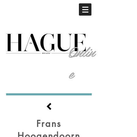
Onlin
e
Frans
Hoogendoorn