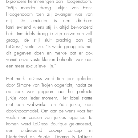
bijzondere herinneringen aan Hoogendoorn.
“Mijn moeder droeg jurkjes van Frans
Hoogendoorn toen zij zwanger was van
mij. De couturier is een dierbare
familievriend wiens stijl ik altijd bewonderd
heb. Inmiddels draag ik zijn ontwerpen zelf
graag, de stijl sluit prachtig aan bij
LaDress,” vertelt ze. “Ik wilde graag iets met
dit gegeven doen en merkte dat er ook
vanuit onze vaste klanten behoefte was aan
een meer exclusieve lijn.”
Het merk LaDress werd tien jaar geleden
door Simone van Trojen opgericht, nadat ze
op zoek was gegaan naar het perfecte
jurkje voor ieder moment. Het label startte
met een webwinkel en één jurkje, een
doorknoopmodel. Om aan de wens voor het
voelen en passen van jurkjes tegemoet te
komen werd LaDress Boutique gelanceerd,
een rondreizend pop-up concept in
Nederland en België. Daarna is LaDress