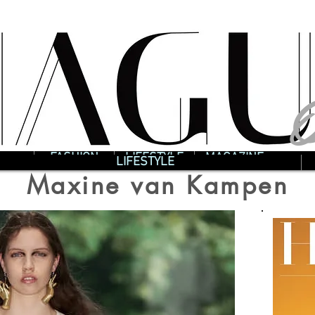
O
O
FASHION
LIFESTYLE
MAGAZINE
LIFESTYLE
Maxine van Kampen