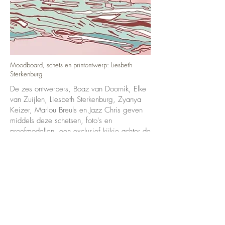
Moodboard, schets en printontwerp: Liesbeth
Sterkenburg
De zes ontwerpers, Boaz van Doornik, Elke
van Zuijlen, Liesbeth Sterkenburg, Zyanya
Keizer, Marlou Breuls en Jazz Chris geven
middels deze schetsen, foto's en
proefmodellen, een exclusief kijkje achter de
schermen bij de totstandkoming van de
Disney creaties.